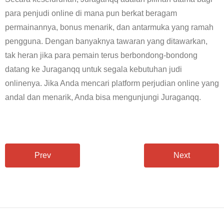
para penjudi online di mana pun berkat beragam
permainannya, bonus menarik, dan antarmuka yang ramah
pengguna. Dengan banyaknya tawaran yang ditawarkan,
tak heran jika para pemain terus berbondong-bondong
datang ke Juraganqq untuk segala kebutuhan judi
onlinenya. Jika Anda mencari platform perjudian online yang
andal dan menarik, Anda bisa mengunjungi Juraganqq.
Prev
Next