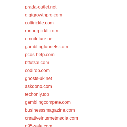
prada-outlet.net
digigrowthpro.com
colttrickle.com
runnerpickfr.com
omnifuture.net
gamblingfunnels.com
pcos-help.com
btfutsal.com
codirop.com
ghosts-uk.net
askdono.com
techonly.top
gamblingcompete.com
businesssmagazine.com
creativeinternetmedia.com
n95-sale.com