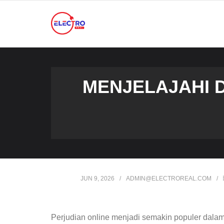
Skip
to
content
MENJELAJAHI 
JUN 9, 2026
ADMIN@ELECTROREAL.COM
Perjudian online menjadi semakin populer dala