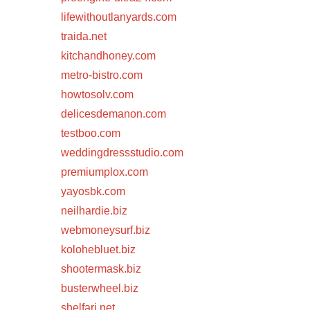
lifewithoutlanyards.com
traida.net
kitchandhoney.com
metro-bistro.com
howtosolv.com
delicesdemanon.com
testboo.com
weddingdressstudio.com
premiumplox.com
yayosbk.com
neilhardie.biz
webmoneysurf.biz
kolohebluet.biz
shootermask.biz
busterwheel.biz
shelfari.net