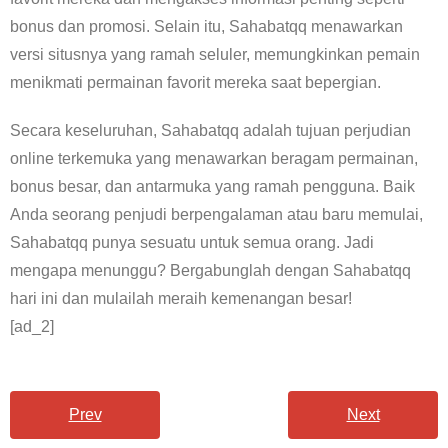
bonus dan promosi. Selain itu, Sahabatqq menawarkan
versi situsnya yang ramah seluler, memungkinkan pemain
menikmati permainan favorit mereka saat bepergian.
Secara keseluruhan, Sahabatqq adalah tujuan perjudian
online terkemuka yang menawarkan beragam permainan,
bonus besar, dan antarmuka yang ramah pengguna. Baik
Anda seorang penjudi berpengalaman atau baru memulai,
Sahabatqq punya sesuatu untuk semua orang. Jadi
mengapa menunggu? Bergabunglah dengan Sahabatqq
hari ini dan mulailah meraih kemenangan besar!
[ad_2]
Prev
Next