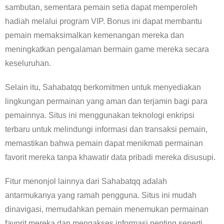
sambutan, sementara pemain setia dapat memperoleh
hadiah melalui program VIP. Bonus ini dapat membantu
pemain memaksimalkan kemenangan mereka dan
meningkatkan pengalaman bermain game mereka secara
keseluruhan.
Selain itu, Sahabatqq berkomitmen untuk menyediakan
lingkungan permainan yang aman dan terjamin bagi para
pemainnya. Situs ini menggunakan teknologi enkripsi
terbaru untuk melindungi informasi dan transaksi pemain,
memastikan bahwa pemain dapat menikmati permainan
favorit mereka tanpa khawatir data pribadi mereka disusupi.
Fitur menonjol lainnya dari Sahabatqq adalah
antarmukanya yang ramah pengguna. Situs ini mudah
dinavigasi, memudahkan pemain menemukan permainan
favorit mereka dan mengakses informasi penting seperti