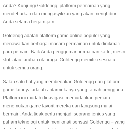
Anda? Kunjungi Goldenqq, platform permainan yang
mendebarkan dan mengasyikkan yang akan menghibur
Anda selama berjam-jam.
Goldenqq adalah platform game online populer yang
menawarkan berbagai macam permainan untuk dinikmati
para pemain. Baik Anda penggemar permainan kartu, mesin
slot, atau taruhan olahraga, Goldenqq memiliki sesuatu
untuk semua orang.
Salah satu hal yang membedakan Goldenqq dari platform
game lainnya adalah antarmukanya yang ramah pengguna.
Platform ini mudah dinavigasi, memudahkan pemain
menemukan game favorit mereka dan langsung mulai
bermain. Anda tidak perlu menjadi seorang jenius yang
paham teknologi untuk menikmati sensasi Goldenqq – yang