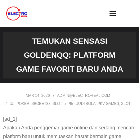
Skip
to
content
TEMUKAN SENSASI
GOLDENQQ: PLATFORM
GAME FAVORIT BARU ANDA
MAR 14, 2026
ADMIN@ELECTROREAL.COM
POKER
,
SBOBET88
,
SLOT
JUDI BOLA
,
PKV GAMES
,
SLOT
[ad_1]
Apakah Anda penggemar game online dan sedang mencari
platform baru untuk memuaskan hasrat bermain game