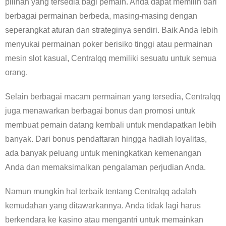
pilihan yang tersedia bagi pemain. Anda dapat memilih dari
berbagai permainan berbeda, masing-masing dengan
seperangkat aturan dan strateginya sendiri. Baik Anda lebih
menyukai permainan poker berisiko tinggi atau permainan
mesin slot kasual, Centralqq memiliki sesuatu untuk semua
orang.
Selain berbagai macam permainan yang tersedia, Centralqq
juga menawarkan berbagai bonus dan promosi untuk
membuat pemain datang kembali untuk mendapatkan lebih
banyak. Dari bonus pendaftaran hingga hadiah loyalitas,
ada banyak peluang untuk meningkatkan kemenangan
Anda dan memaksimalkan pengalaman perjudian Anda.
Namun mungkin hal terbaik tentang Centralqq adalah
kemudahan yang ditawarkannya. Anda tidak lagi harus
berkendara ke kasino atau mengantri untuk memainkan