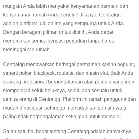
mungkin Anda lebih menyukai kenyamanan bermain dari
kenyamanan rumah Anda sendiri? Jika iya, Centralqq
adalah platform judi online yang sempurna untuk Anda.
Dengan beragam pilihan untuk dipilih, Anda dapat
menemukan semua sensasi perjudian tanpa harus
meninggalkan rumah.
Centralqq menawarkan berbagai permainan kasino populer,
seperti poker, blackjack, roulette, dan mesin slot. Baik Anda
seorang profesional berpengalaman atau pemula yang ingin
mempelajari seluk beluknya, selalu ada sesuatu untuk
semua orang di Centralqq. Platform ini ramah pengguna dan
mudah dinavigasi, sehingga memudahkan pemain yang
paling tidak berpengalaman sekalipun untuk memulai.
Salah satu hal hebat tentang Centralqq adalah banyaknya